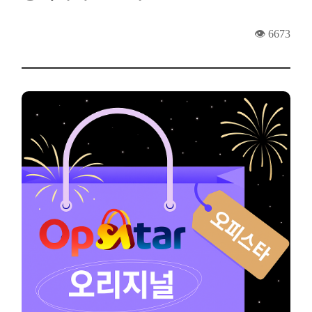
👁️ 6673