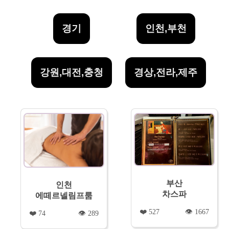
경기
인천,부천
강원,대전,충청
경상,전라,제주
부산
인천
차스파
에떼르넬림프룸
❤️ 527
👁️ 1667
❤️ 74
👁️ 289