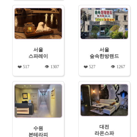
서울
서울
스파레이
숲속한방랜드
❤️ 517
👁️ 1307
❤️ 527
👁️ 1267
대전
수원
라온스파
본테라피